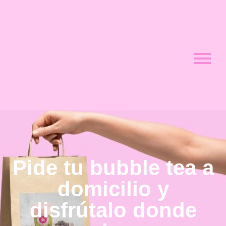
Pide tu bubble tea a
domicilio y
disfrútalo donde